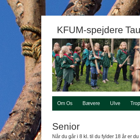
KFUM-spejdere Tau
Om Os
Bævere
Ulve
Tro
Senior
Når du går i 8 kl. til du fylder 18 år er